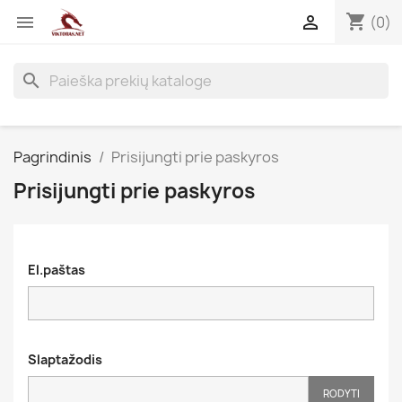
shopping_cart


(0)
search
Pagrindinis
Prisijungti prie paskyros
Prisijungti prie paskyros
El.paštas
Slaptažodis
RODYTI